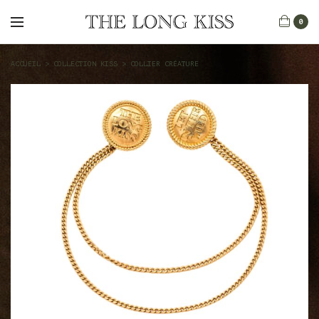
0
ACCUEIL
>
COLLECTION KISS
>
COLLIER CRÉATURE