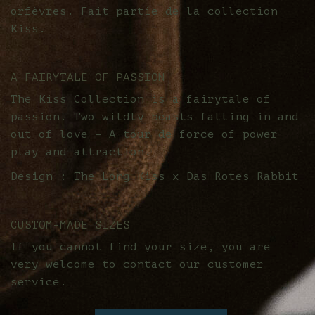
orfèvres. Fait partie de la collection
Kiss.
A FAIRYTALE OF PASSION
The Kiss Collection is a fairytale of
passion. Two wildly beasts falling in and
out of love – A tour de force of power
play and attraction.
Design : The Long Kiss x Das Rotes Rabbit
CUSTOM-MADE SIZES
If you cannot find your size, you are
very welcome to contact our customer
service.