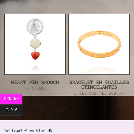
HEART PIN BROOCH
BRACELET EN ÉCAILLES
ÉTINCELANTES
kr
17.697
kr
162.422
-
kr
200.577
DKK kr
EUR €
hello@thelongkiss.dk