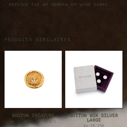
service for an update on your order.
PRODUITS SIMILAIRES
BOUTON CRÉATURE
BUTTON BOX SILVER
LARGE
kr
17.266
-
kr
31.075
kr
15.238