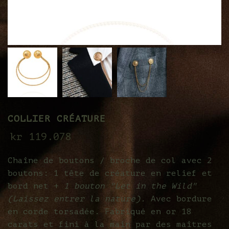
COLLIER CRÉATURE
kr
119.078
Chaîne de boutons / broche de col avec 2
boutons: 1 tête de créature en relief et
bord net +
1 bouton "Let in the Wild"
(Laissez entrer la nature).
Avec bordure
en corde torsadée. Fabriqué en or 18
carats et fini à la main par des maîtres