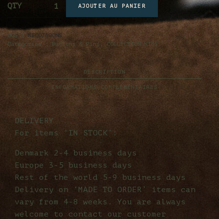
QTY
AJOUTER AU PANIER
UGS :
KICO750ONS
Catégories :
Buttons & Pins
,
COLLECTION KISS
DESCRIPTION
INFORMATIONS COMPLÉMENTAIRES
DELIVERY
For items ‘IN STOCK’:
Denmark 2-4 business days
Europe 3-5 business days
Rest of the world 5-9 business days
Delivery on ‘MADE TO ORDER’ items can
vary from 4-8 weeks. You are always
welcome to contact our customer