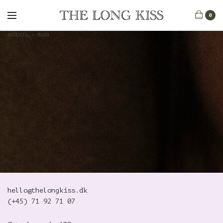
0
ACCUEIL
>
BLOG
hello@thelongkiss.dk
(+45)
71 92 71 07