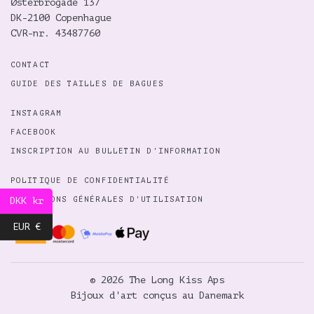
Østerbrogade 137
DK-2100 Copenhague
CVR-nr. 43487760
CONTACT
GUIDE DES TAILLES DE BAGUES
INSTAGRAM
FACEBOOK
INSCRIPTION AU BULLETIN D'INFORMATION
POLITIQUE DE CONFIDENTIALITÉ
CONDITIONS GÉNÉRALES D'UTILISATION
DKK kr
EUR €
© 2026 The Long Kiss Aps
Bijoux d'art conçus au Danemark